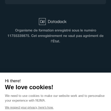
Organisme de formation enregistré sous le numéro
11755339875. Cet enregistrement ne vaut pas agrément de
l’État.
CGV
Hi there!
Terms & Conditions
We love cookies!
Mentions légales
We need to use cookies to make our website work and to personalise
Politique de confidentialité
your experience with NUMA.
Règlement intérieur
We respect your privacy, here's how.