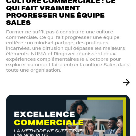
CULTURE COMMERCIALE : CE
QUI FAIT VRAIMENT
PROGRESSER UNE ÉQUIPE
SALES
Former ne suffit pas à construire une culture
commerciale. Ce qui fait progresser une équipe
entière : un mindset partagé, des pratiques
incarnées, une diffusion qui dépasse les meilleurs
éléments. NUMA et Ringover réunissent deux
expériences complémentaires le 6 octobre pour
explorer comment faire entrer la culture Sales dans
toute une organisation.