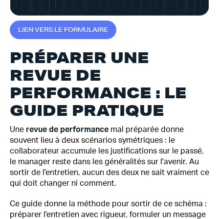
L
I
E
N
V
E
R
S
L
E
F
O
R
M
U
L
A
I
R
E
PRÉPARER UNE
REVUE DE
PERFORMANCE : LE
GUIDE PRATIQUE
Une
revue de performance
mal préparée donne
souvent lieu à deux scénarios symétriques : le
collaborateur accumule les justifications sur le passé,
le manager reste dans les généralités sur l'avenir. Au
sortir de l'entretien, aucun des deux ne sait vraiment ce
qui doit changer ni comment.
Ce guide donne la méthode pour sortir de ce schéma :
préparer l'entretien avec rigueur, formuler un message