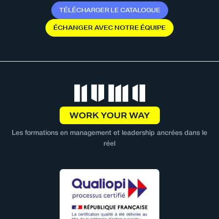
T
É
L
É
C
H
A
R
G
E
R
L
E
C
A
T
A
L
O
G
U
E
É
C
H
A
N
G
E
R
A
V
E
C
N
O
T
R
E
É
Q
U
I
P
E
WORK YOUR WAY
Les formations en management et leadership ancrées dans le
réel