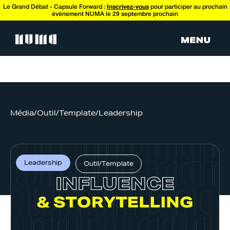
Le Grand Débat - Capsule Forward :
Inscrivez-vous
pour participer au prochain
événement NUMA le 29 septembre prochain
Média
/
Outil/Template
/
Leadership
Leadership
Outil/Template