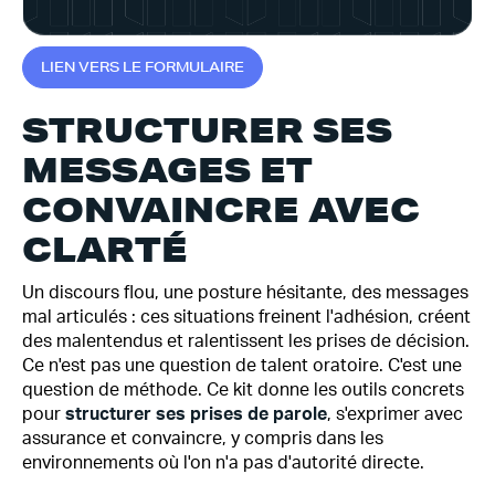
L
I
E
N
V
E
R
S
L
E
F
O
R
M
U
L
A
I
R
E
STRUCTURER SES
MESSAGES ET
CONVAINCRE AVEC
CLARTÉ
Un discours flou, une posture hésitante, des messages
mal articulés : ces situations freinent l'adhésion, créent
des malentendus et ralentissent les prises de décision.
Ce n'est pas une question de talent oratoire. C'est une
question de méthode. Ce kit donne les outils concrets
pour
structurer ses prises de parole
, s'exprimer avec
assurance et convaincre, y compris dans les
environnements où l'on n'a pas d'autorité directe.