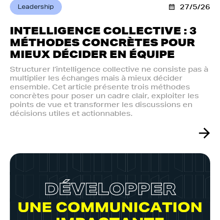
Leadership
27/5/26
INTELLIGENCE COLLECTIVE : 3
MÉTHODES CONCRÈTES POUR
MIEUX DÉCIDER EN ÉQUIPE
Structurer l’intelligence collective ne consiste pas à
multiplier les échanges mais à mieux décider
ensemble. Cet article présente trois méthodes
concrètes pour poser un cadre clair, exploiter les
points de vue et transformer les discussions en
décisions utiles et actionnables.