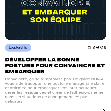
Leadership
9/6/26
DÉVELOPPER LA BONNE
POSTURE POUR CONVAINCRE ET
EMBARQUER
Convaincre, ça ne s'improvise pas. Ce guide NUMA
vous aide à adopter une posture managériale claire
et affirmée pour embarquer vos interlocuteurs,
gérer les résistances et créer de l'adhésion, même
dans les situations de changement les plus
délicates.