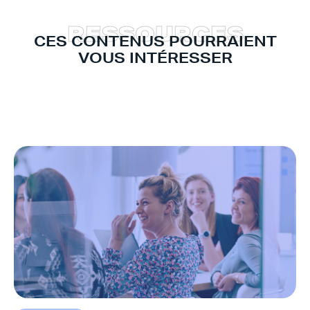
R
E
S
S
O
U
R
C
E
S
CES CONTENUS POURRAIENT
VOUS INTÉRESSER