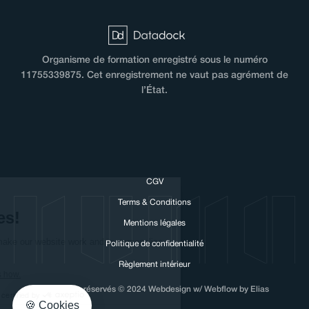
Organisme de formation enregistré sous le numéro
11755339875. Cet enregistrement ne vaut pas agrément de
l’État.
CGV
Hi there!
Terms & Conditions
We love cookies!
Mentions légales
We need to use cookies to make our
Politique de confidentialité
website work and to personalise your experience with NUMA.
Règlement intérieur
We respect your privacy, here's how.
Tous droits réservés © 2024 Webdesign w/ Webflow by Elias
Consents certified by
🍪 Cookies