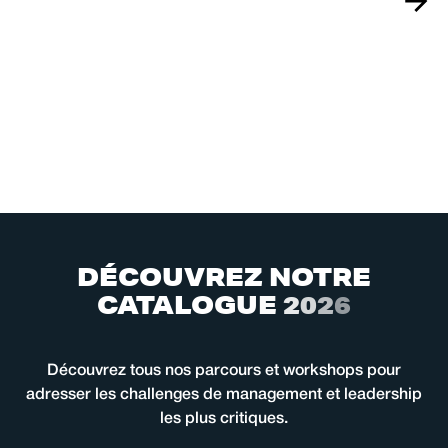
D
É
C
O
U
V
R
E
Z
N
O
T
R
E
C
A
T
A
L
O
G
U
E
2
0
2
6
Découvrez tous nos parcours et workshops pour
adresser les challenges de management et leadership
les plus critiques.