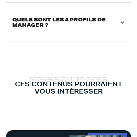
QUELS SONT LES 4 PROFILS DE 
MANAGER ?
R
E
S
S
O
U
R
C
E
S
CES CONTENUS POURRAIENT
VOUS INTÉRESSER