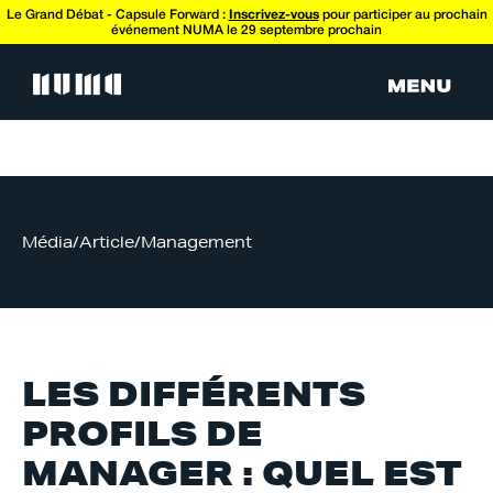
Le Grand Débat - Capsule Forward :
Inscrivez-vous
pour participer au prochain
événement NUMA le 29 septembre prochain
Média
/
Article
/
Management
LES DIFFÉRENTS
PROFILS DE
MANAGER : QUEL EST