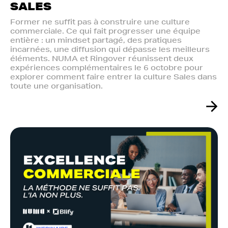
SALES
Former ne suffit pas à construire une culture
commerciale. Ce qui fait progresser une équipe
entière : un mindset partagé, des pratiques
incarnées, une diffusion qui dépasse les meilleurs
éléments. NUMA et Ringover réunissent deux
expériences complémentaires le 6 octobre pour
explorer comment faire entrer la culture Sales dans
toute une organisation.