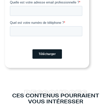
R
E
S
S
O
U
R
C
E
S
CES CONTENUS POURRAIENT
VOUS INTÉRESSER