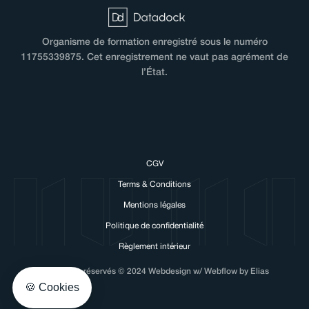
Organisme de formation enregistré sous le numéro
11755339875. Cet enregistrement ne vaut pas agrément de
l’État.
CGV
Terms & Conditions
e cookies!
Mentions légales
e cookies to make our website work and to personalise
Politique de confidentialité
nce with NUMA.
Règlement intérieur
 privacy, here's how.
Tous droits réservés © 2024 Webdesign w/ Webflow by Elias
Consents certified by
🍪 Cookies
s
I want to choose
OK!