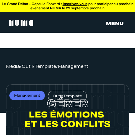
Le Grand Débat - Capsule Forward :
Inscrivez-vous
pour participer au prochain
événement NUMA le 29 septembre prochain
Média
/
Outil/Template
/
Management
Management
Outil/Template