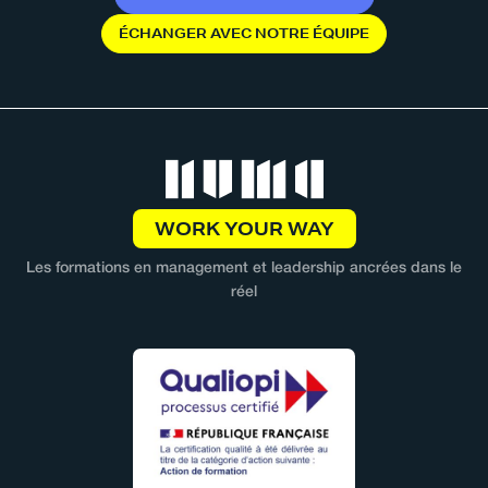
É
C
H
A
N
G
E
R
A
V
E
C
N
O
T
R
E
É
Q
U
I
P
E
WORK YOUR WAY
Les formations en management et leadership ancrées dans le
réel