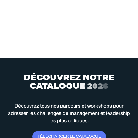
D
É
C
O
U
V
R
E
Z
N
O
T
R
E
C
A
T
A
L
O
G
U
E
2
0
2
6
Découvrez tous nos parcours et workshops pour
adresser les challenges de management et leadership
les plus critiques.
T
É
L
É
C
H
A
R
G
E
R
L
E
C
A
T
A
L
O
G
U
E