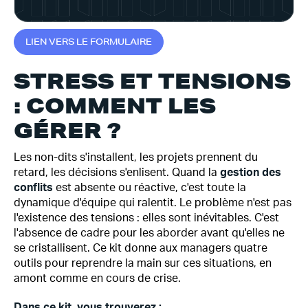
L
I
E
N
V
E
R
S
L
E
F
O
R
M
U
L
A
I
R
E
STRESS ET TENSIONS
: COMMENT LES
GÉRER ?
Les non-dits s'installent, les projets prennent du
retard, les décisions s'enlisent. Quand la
gestion des
conflits
est absente ou réactive, c'est toute la
dynamique d'équipe qui ralentit. Le problème n'est pas
l'existence des tensions : elles sont inévitables. C'est
l'absence de cadre pour les aborder avant qu'elles ne
se cristallisent. Ce kit donne aux managers quatre
outils pour reprendre la main sur ces situations, en
amont comme en cours de crise.
Dans ce kit, vous trouverez :