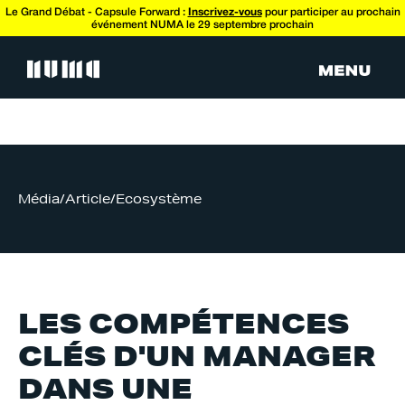
Le Grand Débat - Capsule Forward :
Inscrivez-vous
pour participer au prochain
événement NUMA le 29 septembre prochain
Média
/
Article
/
Ecosystème
LES COMPÉTENCES
CLÉS D'UN MANAGER
DANS UNE