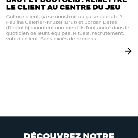
LE CLIENT AU CENTRE DU JEU
Culture client, ça se construit ou ça se décrète ?
Paulina Celerier-Kruzel (Brut) et Jordan Defas
(Doctolib) racontent comment ils l'ont ancré dans le
quotidien de leurs équipes. Rituels, recrutement,
voix du client. Sans excès de process.
D
É
C
O
U
V
R
E
Z
N
O
T
R
E