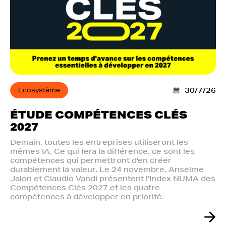
Ecosystème
30/7/26
ÉTUDE COMPÉTENCES CLÉS
2027
Demain, toutes les entreprises utiliseront les
mêmes IA. Ce qui fera la différence, ce sont les
compétences qui permettront d'en créer
durablement la valeur. Le 24 novembre, Anselme
Jalon et Claudio Vandi présentent l'Index NUMA des
Compétences Clés 2027 et les quatre
compétences à développer en priorité.