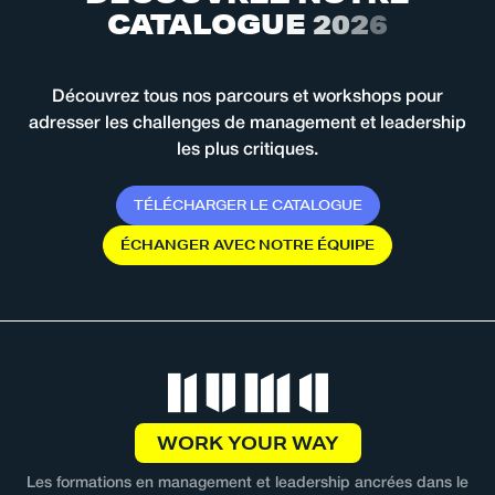
C
A
T
A
L
O
G
U
E
2
0
2
6
Découvrez tous nos parcours et workshops pour
adresser les challenges de management et leadership
les plus critiques.
T
É
L
É
C
H
A
R
G
E
R
L
E
C
A
T
A
L
O
G
U
E
É
C
H
A
N
G
E
R
A
V
E
C
N
O
T
R
E
É
Q
U
I
P
E
WORK YOUR WAY
Les formations en management et leadership ancrées dans le