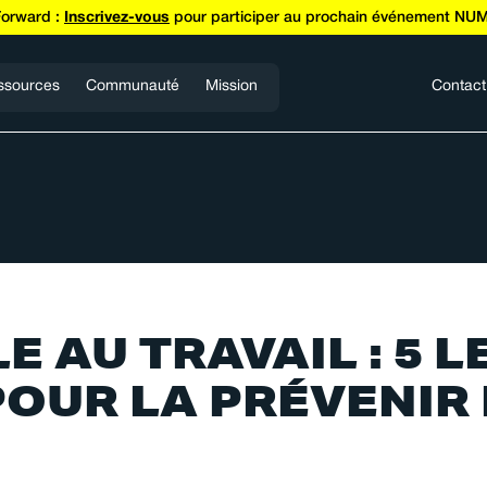
Forward :
Inscrivez-vous
pour participer au prochain événement NUM
ssources
Communauté
Mission
Contact
 AU TRAVAIL : 5 L
OUR LA PRÉVENIR