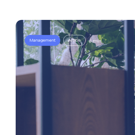
Management
Article
6 min