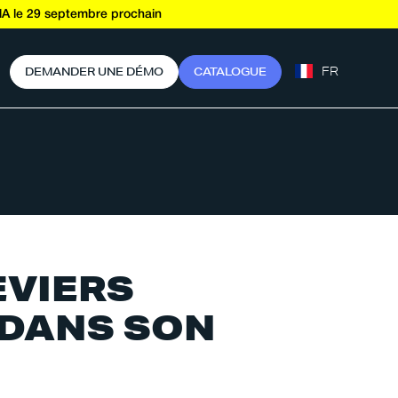
A le 29 septembre prochain
FR
D
E
M
A
N
D
E
R
U
N
E
D
É
M
O
C
A
T
A
L
O
G
U
E
EVIERS
 DANS SON