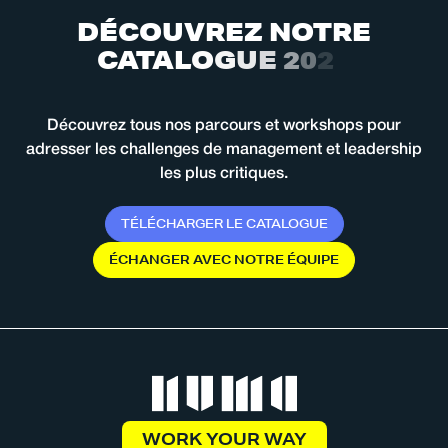
D
É
C
O
U
V
R
E
Z
N
O
T
R
E
C
A
T
A
L
O
G
U
E
2
0
2
6
Découvrez tous nos parcours et workshops pour
adresser les challenges de management et leadership
les plus critiques.
T
É
L
É
C
H
A
R
G
E
R
L
E
C
A
T
A
L
O
G
U
E
É
C
H
A
N
G
E
R
A
V
E
C
N
O
T
R
E
É
Q
U
I
P
E
WORK YOUR WAY