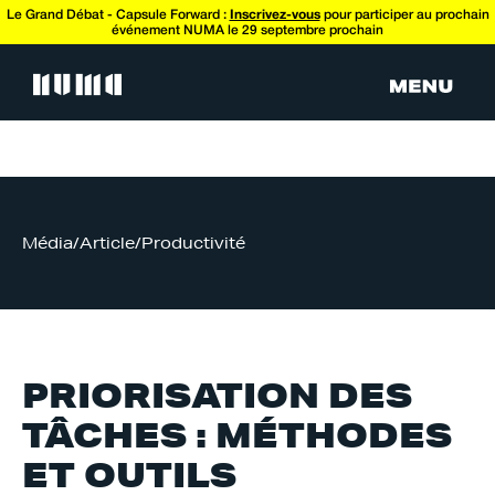
Le Grand Débat - Capsule Forward :
Inscrivez-vous
pour participer au prochain
événement NUMA le 29 septembre prochain
Média
/
Article
/
Productivité
PRIORISATION DES
TÂCHES : MÉTHODES
ET OUTILS