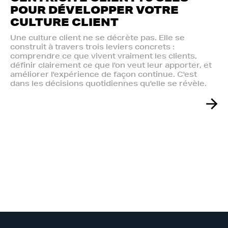
POUR DÉVELOPPER VOTRE
CULTURE CLIENT
Une culture client ne se décrète pas. Elle se
construit à travers trois leviers concrets :
comprendre ce que vivent vraiment les clients,
définir clairement ce que l'on veut leur apporter, et
améliorer l'expérience de façon continue. C'est
dans les décisions quotidiennes qu'elle se révèle.