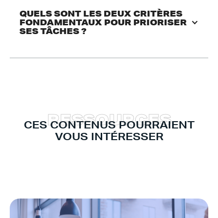
QUELS SONT LES DEUX CRITÈRES 
FONDAMENTAUX POUR PRIORISER 
SES TÂCHES ?
R
E
S
S
O
U
R
C
E
S
CES CONTENUS POURRAIENT
VOUS INTÉRESSER