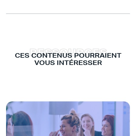
R
E
S
S
O
U
R
C
E
S
CES CONTENUS POURRAIENT
VOUS INTÉRESSER