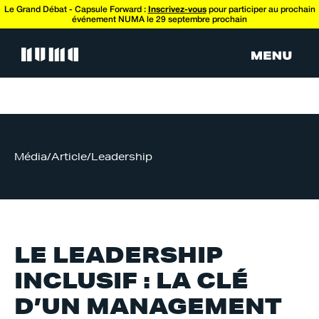
Le Grand Débat - Capsule Forward :
Inscrivez-vous
pour participer au prochain
événement NUMA le 29 septembre prochain
Média
/
Article
/
Leadership
LE LEADERSHIP
INCLUSIF : LA CLÉ
D’UN MANAGEMENT