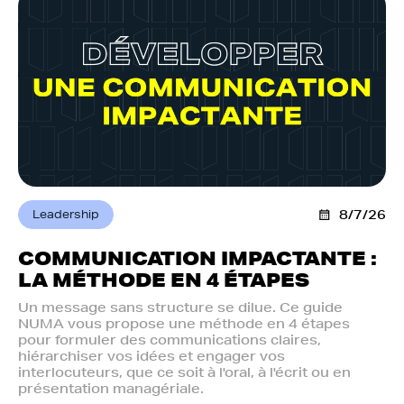
Leadership
8/7/26
COMMUNICATION IMPACTANTE :
LA MÉTHODE EN 4 ÉTAPES
Un message sans structure se dilue. Ce guide
NUMA vous propose une méthode en 4 étapes
pour formuler des communications claires,
hiérarchiser vos idées et engager vos
interlocuteurs, que ce soit à l'oral, à l'écrit ou en
présentation managériale.