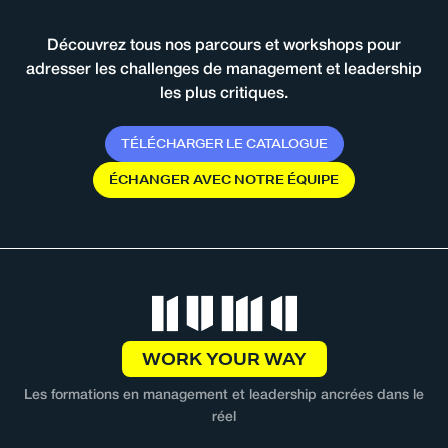
Découvrez tous nos parcours et workshops pour
adresser les challenges de management et leadership
les plus critiques.
T
É
L
É
C
H
A
R
G
E
R
L
E
C
A
T
A
L
O
G
U
E
É
C
H
A
N
G
E
R
A
V
E
C
N
O
T
R
E
É
Q
U
I
P
E
WORK YOUR WAY
Les formations en management et leadership ancrées dans le
réel