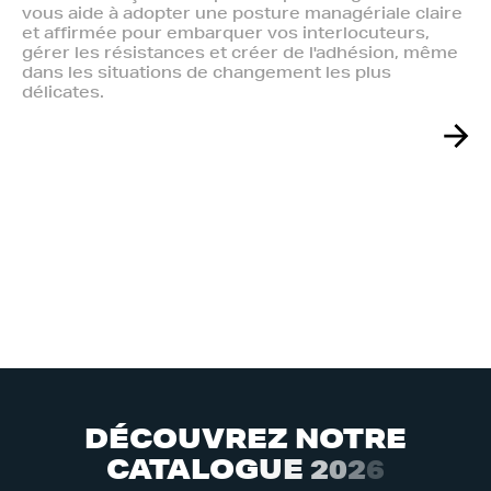
vous aide à adopter une posture managériale claire
et affirmée pour embarquer vos interlocuteurs,
gérer les résistances et créer de l'adhésion, même
dans les situations de changement les plus
délicates.
D
É
C
O
U
V
R
E
Z
N
O
T
R
E
C
A
T
A
L
O
G
U
E
2
0
2
6