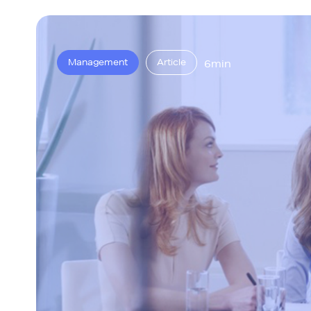
Management
Article
6min