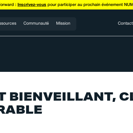
Forward :
Inscrivez-vous
pour participer au prochain événement NUM
ssources
Communauté
Mission
Contact
BIENVEILLANT, C
RABLE