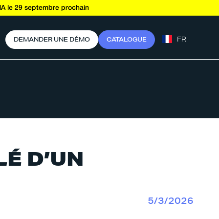
A le 29 septembre prochain
FR
D
E
M
A
N
D
E
R
U
N
E
D
É
M
O
C
A
T
A
L
O
G
U
E
LÉ D’UN
5/3/2026