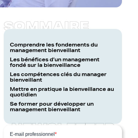
S
O
M
M
A
I
R
E
Comprendre les fondements du
management bienveillant
Les bénéfices d’un management
fondé sur la bienveillance
Les compétences clés du manager
bienveillant
Mettre en pratique la bienveillance au
quotidien
Se former pour développer un
management bienveillant
N
E
W
S
L
E
T
T
E
R