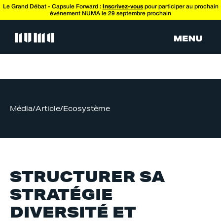
Le Grand Débat - Capsule Forward :
Inscrivez-vous
pour participer au prochain
événement NUMA le 29 septembre prochain
Média
/
Article
/
Ecosystème
STRUCTURER SA
STRATÉGIE
DIVERSITÉ ET