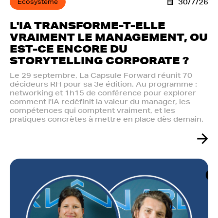
Ecosystème
30/7/26
L'IA TRANSFORME-T-ELLE
VRAIMENT LE MANAGEMENT, OU
EST-CE ENCORE DU
STORYTELLING CORPORATE ?
Le 29 septembre, La Capsule Forward réunit 70
décideurs RH pour sa 3e édition. Au programme :
networking et 1h15 de conférence pour explorer
comment l'IA redéfinit la valeur du manager, les
compétences qui comptent vraiment, et les
pratiques concrètes à mettre en place dès demain.