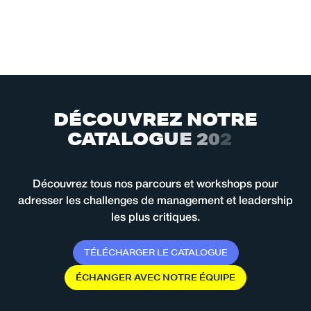
D
É
C
O
U
V
R
E
Z
N
O
T
R
E
C
A
T
A
L
O
G
U
E
2
0
2
6
Découvrez tous nos parcours et workshops pour
adresser les challenges de management et leadership
les plus critiques.
T
É
L
É
C
H
A
R
G
E
R
L
E
C
A
T
A
L
O
G
U
E
É
C
H
A
N
G
E
R
A
V
E
C
N
O
T
R
E
É
Q
U
I
P
E