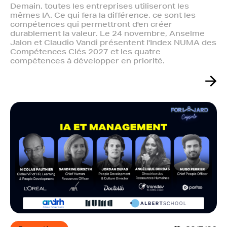
Demain, toutes les entreprises utiliseront les
mêmes IA. Ce qui fera la différence, ce sont les
compétences qui permettront d'en créer
durablement la valeur. Le 24 novembre, Anselme
Jalon et Claudio Vandi présentent l'Index NUMA des
Compétences Clés 2027 et les quatre
compétences à développer en priorité.