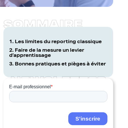
S
O
M
M
A
I
R
E
1. Les limites du reporting classique
2. Faire de la mesure un levier
d’apprentissage
3. Bonnes pratiques et pièges à éviter
N
E
W
S
L
E
T
T
E
R