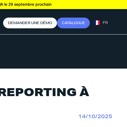
A le 29 septembre prochain
FR
D
E
M
A
N
D
E
R
U
N
E
D
É
M
O
C
A
T
A
L
O
G
U
E
 REPORTING À
14/10/2025