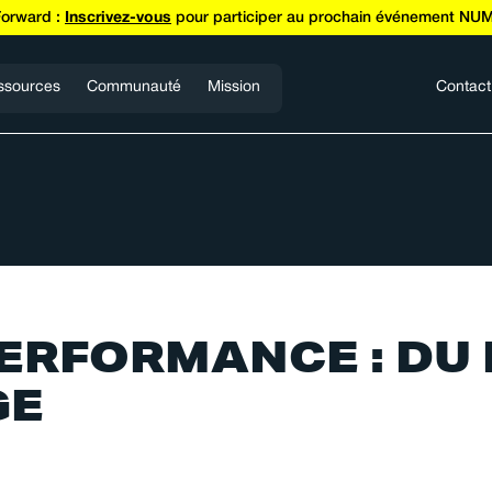
Forward :
Inscrivez-vous
pour participer au prochain événement NUM
ssources
Communauté
Mission
Contact
ERFORMANCE : DU
GE