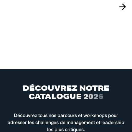
D
É
C
O
U
V
R
E
Z
N
O
T
R
E
C
A
T
A
L
O
G
U
E
2
0
2
6
Découvrez tous nos parcours et workshops pour
adresser les challenges de management et leadership
les plus critiques.