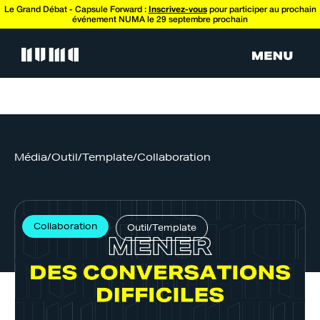
Le Grand Débat - Capsule Forward :
Inscrivez-vous
pour participer au prochain
événement NUMA le 29 septembre prochain
Média
/
Outil/Template
/
Collaboration
Collaboration
Outil/Template