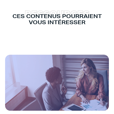
R
E
S
S
O
U
R
C
E
S
CES CONTENUS POURRAIENT
VOUS INTÉRESSER