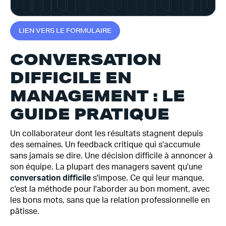
L
I
E
N
V
E
R
S
L
E
F
O
R
M
U
L
A
I
R
E
CONVERSATION
DIFFICILE EN
MANAGEMENT : LE
GUIDE PRATIQUE
Un collaborateur dont les résultats stagnent depuis
des semaines. Un feedback critique qui s'accumule
sans jamais se dire. Une décision difficile à annoncer à
son équipe. La plupart des managers savent qu'une
conversation difficile
s'impose. Ce qui leur manque,
c'est la méthode pour l'aborder au bon moment, avec
les bons mots, sans que la relation professionnelle en
pâtisse.