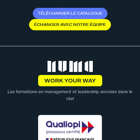
T
É
L
É
C
H
A
R
G
E
R
L
E
C
A
T
A
L
O
G
U
E
É
C
H
A
N
G
E
R
A
V
E
C
N
O
T
R
E
É
Q
U
I
P
E
WORK YOUR WAY
Les formations en management et leadership ancrées dans le
réel