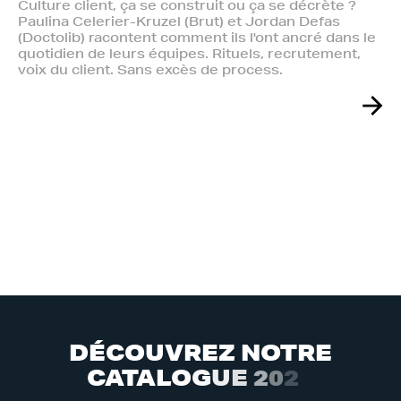
Culture client, ça se construit ou ça se décrète ?
Paulina Celerier-Kruzel (Brut) et Jordan Defas
(Doctolib) racontent comment ils l'ont ancré dans le
quotidien de leurs équipes. Rituels, recrutement,
voix du client. Sans excès de process.
D
É
C
O
U
V
R
E
Z
N
O
T
R
E
C
A
T
A
L
O
G
U
E
2
0
2
6