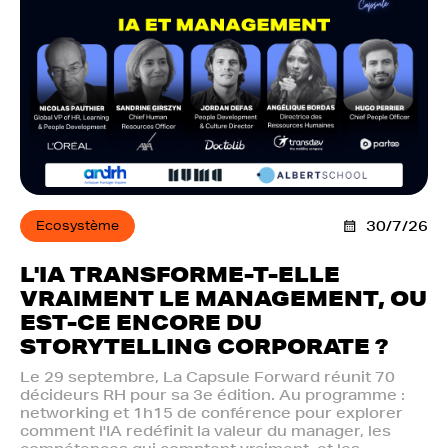
Ecosystème
30/7/26
L'IA TRANSFORME-T-ELLE
VRAIMENT LE MANAGEMENT, OU
EST-CE ENCORE DU
STORYTELLING CORPORATE ?
Le 29 septembre, La Capsule Forward réunit 70
décideurs RH pour sa 3e édition. Au programme :
networking et 1h15 de conférence pour explorer
comment l'IA redéfinit la valeur du manager, les