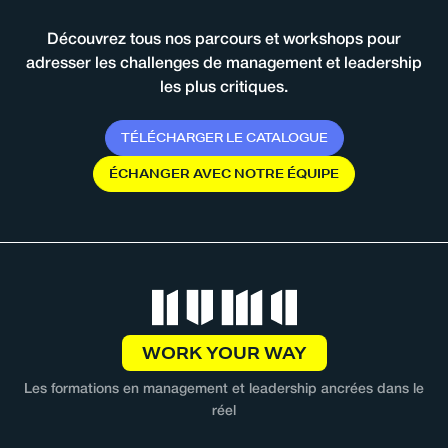
Découvrez tous nos parcours et workshops pour
adresser les challenges de management et leadership
les plus critiques.
T
É
L
É
C
H
A
R
G
E
R
L
E
C
A
T
A
L
O
G
U
E
É
C
H
A
N
G
E
R
A
V
E
C
N
O
T
R
E
É
Q
U
I
P
E
WORK YOUR WAY
Les formations en management et leadership ancrées dans le
réel