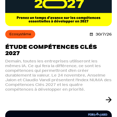
Ecosystème
30/7/26
ÉTUDE COMPÉTENCES CLÉS
2027
Demain, toutes les entreprises utiliseront les
mêmes IA. Ce qui fera la différence, ce sont les
compétences qui permettront d'en créer
durablement la valeur. Le 24 novembre, Anselme
Jalon et Claudio Vandi présentent l'Index NUMA des
Compétences Clés 2027 et les quatre
compétences à développer en priorité.