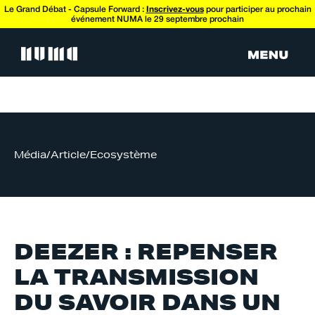
Le Grand Débat - Capsule Forward :
Inscrivez-vous
pour participer au prochain
événement NUMA le 29 septembre prochain
Média
/
Article
/
Ecosystème
DEEZER : REPENSER
LA TRANSMISSION
DU SAVOIR DANS UN