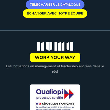
T
É
L
É
C
H
A
R
G
E
R
L
E
C
A
T
A
L
O
G
U
E
É
C
H
A
N
G
E
R
A
V
E
C
N
O
T
R
E
É
Q
U
I
P
E
WORK YOUR WAY
Les formations en management et leadership ancrées dans le
réel