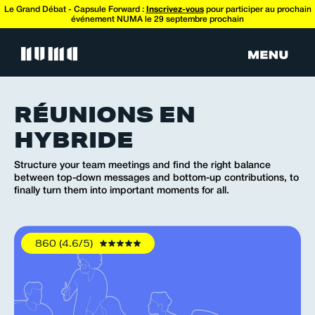
Le Grand Débat - Capsule Forward :
Inscrivez-vous
pour participer au prochain
événement NUMA le 29 septembre prochain
RÉUNIONS EN
HYBRIDE
Structure your team meetings and find the right balance
between top-down messages and bottom-up contributions, to
finally turn them into important moments for all.
860 (4.6/5)