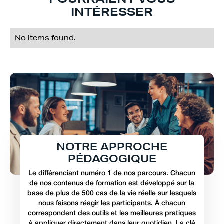
INTÉRESSER
No items found.
N
O
T
R
E
A
P
P
R
O
C
H
E
P
É
D
A
G
O
G
I
Q
U
E
Le différenciant numéro 1 de nos parcours. Chacun
de nos contenus de formation est développé sur la
base de plus de 500 cas de la vie réelle sur lesquels
nous faisons réagir les participants. À chacun
correspondent des outils et les meilleures pratiques
à appliquer directement dans leur quotidien. La clé