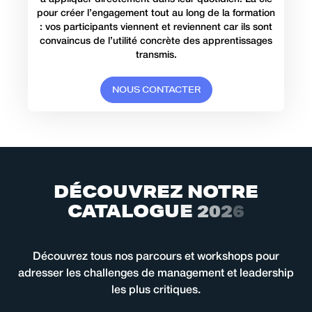
pour créer l’engagement tout au long de la formation
: vos participants viennent et reviennent car ils sont
convaincus de l’utilité concrète des apprentissages
transmis.
N
O
U
S
C
O
N
T
A
C
T
E
R
D
É
C
O
U
V
R
E
Z
N
O
T
R
E
C
A
T
A
L
O
G
U
E
2
0
2
6
Découvrez tous nos parcours et workshops pour
adresser les challenges de management et leadership
les plus critiques.