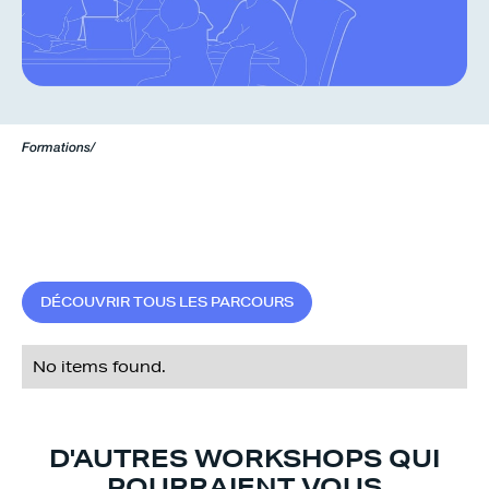
Formations
/
D
É
C
O
U
V
R
I
R
T
O
U
S
L
E
S
P
A
R
C
O
U
R
S
No items found.
D'AUTRES WORKSHOPS QUI
POURRAIENT VOUS