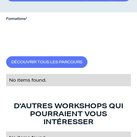
Formations
/
D
É
C
O
U
V
R
I
R
T
O
U
S
L
E
S
P
A
R
C
O
U
R
S
No items found.
D'AUTRES WORKSHOPS QUI
POURRAIENT VOUS
INTÉRESSER