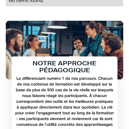
No items found.
N
O
T
R
E
A
P
P
R
O
C
H
E
P
É
D
A
G
O
G
I
Q
U
E
Le différenciant numéro 1 de nos parcours. Chacun
de nos contenus de formation est développé sur la
base de plus de 500 cas de la vie réelle sur lesquels
nous faisons réagir les participants. À chacun
correspondent des outils et les meilleures pratiques
à appliquer directement dans leur quotidien. La clé
pour créer l’engagement tout au long de la formation
: vos participants viennent et reviennent car ils sont
convaincus de l’utilité concrète des apprentissages