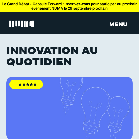
Le Grand Débat - Capsule Forward :
Inscrivez-vous
pour participer au prochain
événement NUMA le 29 septembre prochain
INNOVATION AU
QUOTIDIEN