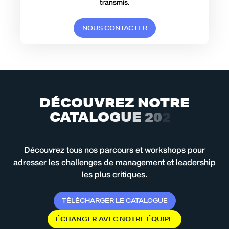
transmis.
N
O
U
S
C
O
N
T
A
C
T
E
R
D
É
C
O
U
V
R
E
Z
N
O
T
R
E
C
A
T
A
L
O
G
U
E
2
0
2
6
Découvrez tous nos parcours et workshops pour
adresser les challenges de management et leadership
les plus critiques.
T
É
L
É
C
H
A
R
G
E
R
L
E
C
A
T
A
L
O
G
U
E
É
C
H
A
N
G
E
R
A
V
E
C
N
O
T
R
E
É
Q
U
I
P
E