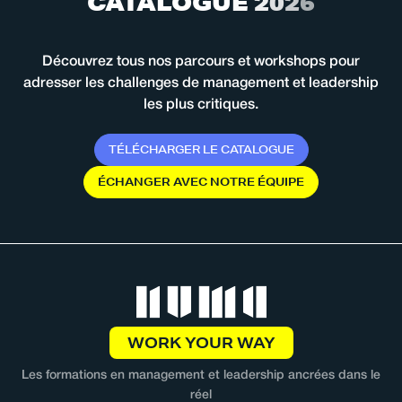
C
A
T
A
L
O
G
U
E
2
0
2
6
Découvrez tous nos parcours et workshops pour
adresser les challenges de management et leadership
les plus critiques.
T
É
L
É
C
H
A
R
G
E
R
L
E
C
A
T
A
L
O
G
U
E
É
C
H
A
N
G
E
R
A
V
E
C
N
O
T
R
E
É
Q
U
I
P
E
WORK YOUR WAY
Les formations en management et leadership ancrées dans le
réel