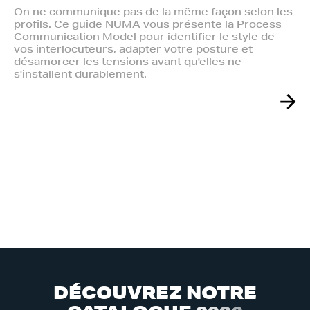
On ne communique pas de la même façon selon les
profils. Ce guide NUMA vous présente la Process
Communication Model pour identifier le style de
vos interlocuteurs, adapter votre posture et
désamorcer les tensions avant qu'elles ne
s'installent durablement.
D
É
C
O
U
V
R
E
Z
N
O
T
R
E