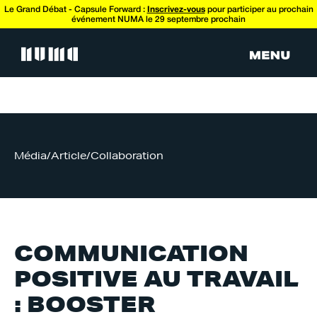
Le Grand Débat - Capsule Forward :
Inscrivez-vous
pour participer au prochain
événement NUMA le 29 septembre prochain
Média
/
Article
/
Collaboration
COMMUNICATION
POSITIVE AU TRAVAIL
: BOOSTER