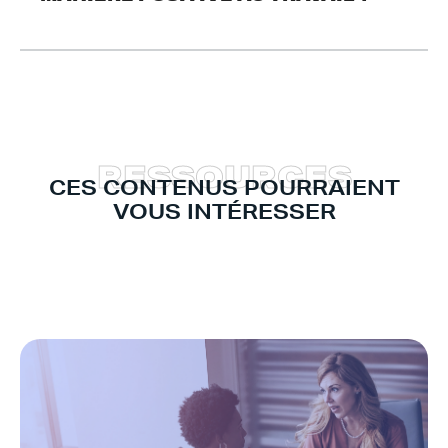
R
E
S
S
O
U
R
C
E
S
CES CONTENUS POURRAIENT
VOUS INTÉRESSER