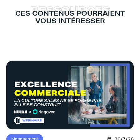
R
E
S
S
O
U
R
C
E
S
CES CONTENUS POURRAIENT
VOUS INTÉRESSER
Management
30/7/26