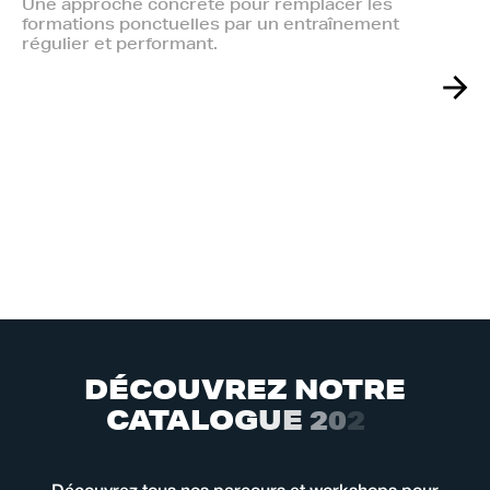
Une approche concrète pour remplacer les
formations ponctuelles par un entraînement
régulier et performant.
D
É
C
O
U
V
R
E
Z
N
O
T
R
E
C
A
T
A
L
O
G
U
E
2
0
2
6