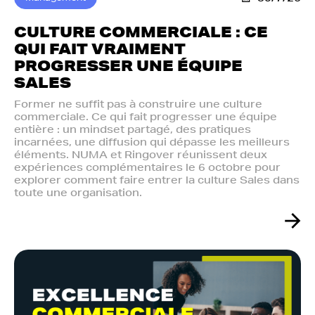
CULTURE COMMERCIALE : CE
QUI FAIT VRAIMENT
PROGRESSER UNE ÉQUIPE
SALES
Former ne suffit pas à construire une culture
commerciale. Ce qui fait progresser une équipe
entière : un mindset partagé, des pratiques
incarnées, une diffusion qui dépasse les meilleurs
éléments. NUMA et Ringover réunissent deux
expériences complémentaires le 6 octobre pour
explorer comment faire entrer la culture Sales dans
toute une organisation.