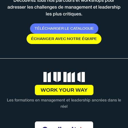
Découvrez tous nos parcours et workshops pour
adresser les challenges de management et leadership
les plus critiques.
T
É
L
É
C
H
A
R
G
E
R
L
E
C
A
T
A
L
O
G
U
E
É
C
H
A
N
G
E
R
A
V
E
C
N
O
T
R
E
É
Q
U
I
P
E
WORK YOUR WAY
Les formations en management et leadership ancrées dans le
réel