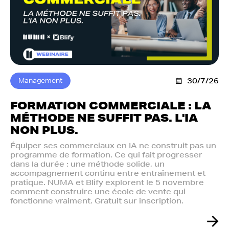
Management
30/7/26
FORMATION COMMERCIALE : LA
MÉTHODE NE SUFFIT PAS. L'IA
NON PLUS.‍
Équiper ses commerciaux en IA ne construit pas un
programme de formation. Ce qui fait progresser
dans la durée : une méthode solide, un
accompagnement continu entre entraînement et
pratique. NUMA et Blify explorent le 5 novembre
comment construire une école de vente qui
fonctionne vraiment. Gratuit sur inscription.