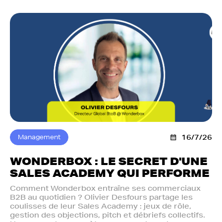
Management
16/7/26
WONDERBOX : LE SECRET D'UNE
SALES ACADEMY QUI PERFORME
Comment Wonderbox entraîne ses commerciaux
B2B au quotidien ? Olivier Desfours partage les
coulisses de leur Sales Academy : jeux de rôle,
gestion des objections, pitch et débriefs collectifs.