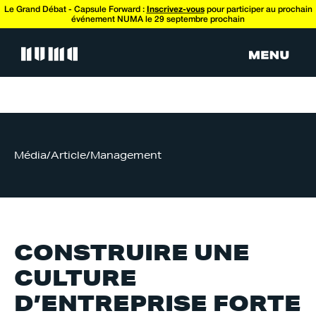
Le Grand Débat - Capsule Forward :
Inscrivez-vous
pour participer au prochain
événement NUMA le 29 septembre prochain
Média
/
Article
/
Management
CONSTRUIRE UNE
CULTURE
D’ENTREPRISE FORTE