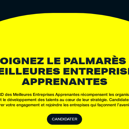
OIGNEZ LE PALMARÈS
EILLEURES ENTREPRIS
APPRENANTES
 des Meilleures Entreprises Apprenantes récompensent les organisa
et le développement des talents au cœur de leur stratégie. Candidat
er votre engagement et rejoindre les entrepises qui façonnent l’avenir
C
A
N
D
I
D
A
T
E
R