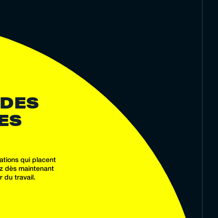
 DES
ES
tions qui placent
ez dès maintenant
 du travail.