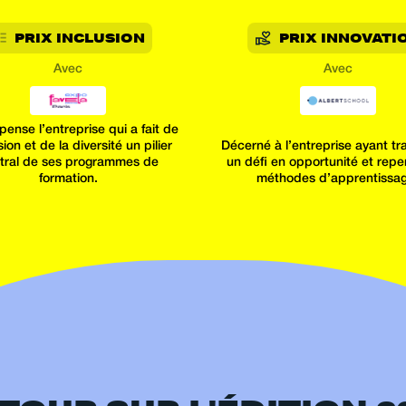
PRIX INCLUSION
PRIX INNOVATI
Avec
Avec
nse l’entreprise qui a fait de
usion et de la diversité un pilier
Décerné à l’entreprise ayant t
tral de ses programmes de
un défi en opportunité et rep
formation.
méthodes d’apprentissag