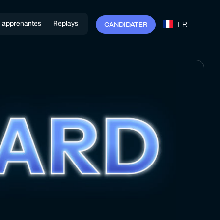
FR
C
A
N
D
I
D
A
T
E
R
s apprenantes
Replays