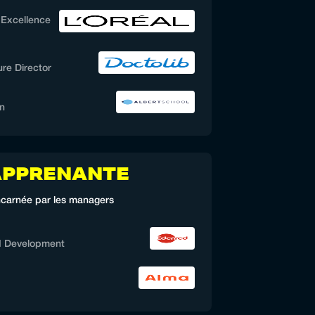
g Excellence
re Director
n
APPRENANTE
incarnée par les managers
d Development