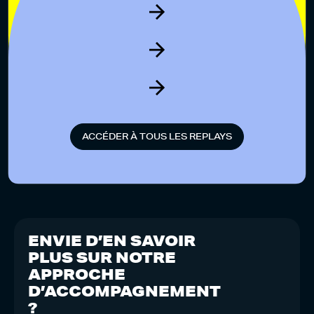
A
C
C
É
D
E
R
À
T
O
U
S
L
E
S
R
E
P
L
A
Y
S
ENVIE D’EN SAVOIR
PLUS SUR NOTRE
APPROCHE
D’ACCOMPAGNEMENT
?