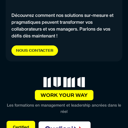
Découvrez comment nos solutions sur-mesure et
pragmatiques peuvent transformer vos
collaborateurs et vos managers. Parlons de vos
défis dès maintenant !
N
O
U
S
C
O
N
T
A
C
T
E
R
WORK YOUR WAY
Les formations en management et leadership ancrées dans le
réel