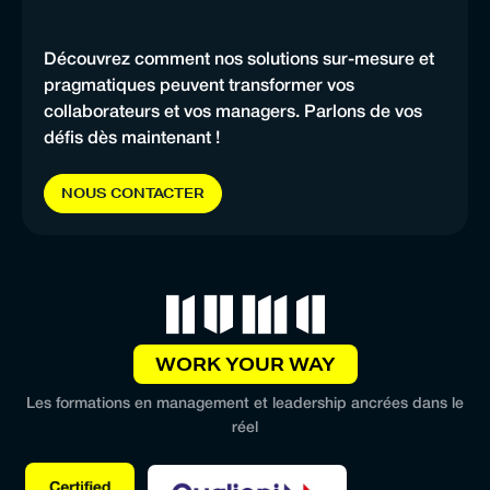
Découvrez comment nos solutions sur-mesure et
pragmatiques peuvent transformer vos
collaborateurs et vos managers. Parlons de vos
défis dès maintenant !
N
O
U
S
C
O
N
T
A
C
T
E
R
WORK YOUR WAY
Les formations en management et leadership ancrées dans le
réel