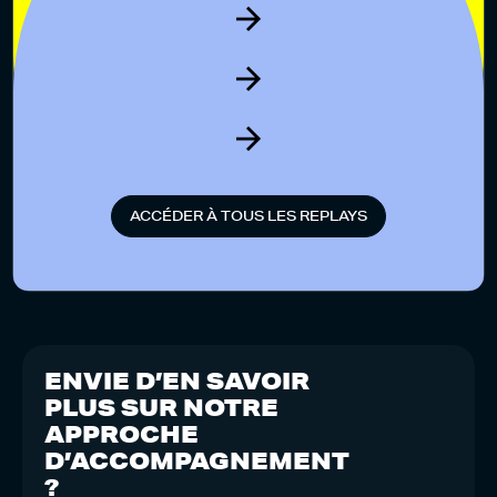
A
C
C
É
D
E
R
À
T
O
U
S
L
E
S
R
E
P
L
A
Y
S
ENVIE D’EN SAVOIR
PLUS SUR NOTRE
APPROCHE
D’ACCOMPAGNEMENT
?